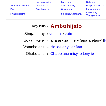
Teny
Fitenim-paritra
Fototeny
Rakibolana
Anaran-tsamirery
Voambolana
Sampanteny
Fitsipi-pitenenana
Eva
Sokajin-teny
Ohabolana
Lahatsoratra
Fafana sy
Fivaditsoratra
Singana/Kambana
Tsanganana
Ambohijato
Teny iditra
1
Singan-teny
vo
hitra
,
za
to
2
3
Sokajin-teny
anaran-tsamirery (anaran-tany) [
F
4
Voambolana
Haitoetany: tanàna
5
Ohabolana
Ohabolana misy io teny io
6