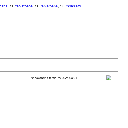
o
ana
,
fanja
to
ana
,
fanja
to
ana
,
mpan
ja
to
22
23
24
Nohavaozina tamin' ny 2026/04/21