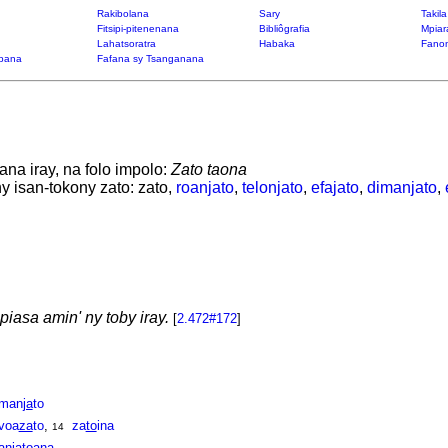
Rakibolana
Sary
Takil
Fitsipi-pitenenana
Bibliôgrafia
Mpiar
Lahatsoratra
Habaka
Fanon
bana
Fafana sy Tsanganana
na iray, na folo impolo:
Zato taona
ny isan-tokony zato: zato,
roanjato
,
telonjato
,
efajato
,
dimanjato
,
asa amin' ny toby iray.
[
2.472#172
]
man
ja
to
voa
za
to
,
za
to
ina
14
anja
to
ana