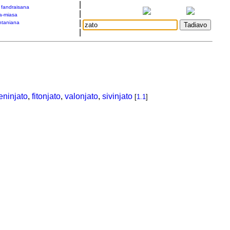
|
a fandraisana
|
a-miasa
|
taniana
|
eninjato
,
fitonjato
,
valonjato
,
sivinjato
[
1.1
]