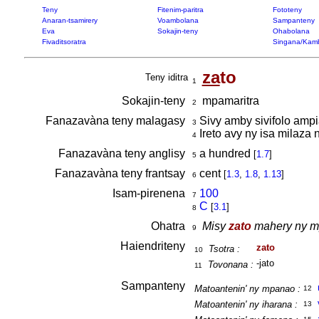
Teny
Fitenim-paritra
Fototeny
Anaran-tsamirery
Voambolana
Sampanteny
Eva
Sokajin-teny
Ohabolana
Fivaditsoratra
Singana/Kam
za
to
Teny iditra
1
Sokajin-teny
mpamaritra
2
Fanazavàna teny malagasy
Sivy amby sivifolo ampia
3
Ireto avy ny isa milaza 
4
Fanazavàna teny anglisy
a hundred
[
1.7
]
5
Fanazavàna teny frantsay
cent
[
1.3
,
1.8
,
1.13
]
6
Isam-pirenena
100
7
C
[
3.1
]
8
Ohatra
Misy
zato
mahery ny mpi
9
Haiendriteny
zato
Tsotra :
10
-jato
Tovonana :
11
Sampanteny
Matoantenin' ny mpanao :
12
Matoantenin' ny iharana :
13