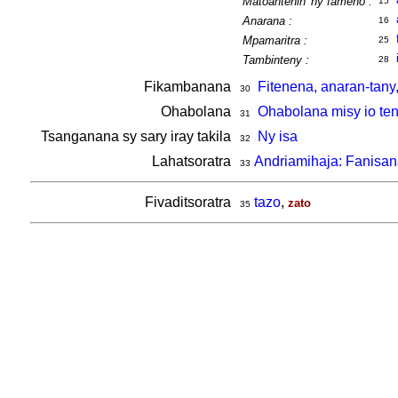
Matoantenin' ny fameno :
15
Anarana :
16
Mpamaritra :
25
Tambinteny :
28
Fikambanana
Fitenena, anaran-tany
30
Ohabolana
Ohabolana misy io ten
31
Tsanganana sy sary iray takila
Ny isa
32
Lahatsoratra
Andriamihaja: Fanisa
33
Fivaditsoratra
tazo
,
zato
35