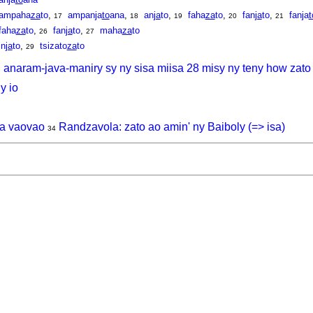
ampaha
za
to
,
ampanja
to
ana
,
an
ja
to
,
faha
za
to
,
fan
ja
to
,
fanja
t
17
18
19
20
21
faha
za
to
,
fan
ja
to
,
maha
za
to
26
27
in
ja
to
,
tsizato
za
to
29
, anaram-java-maniry sy ny sisa miisa 28 misy ny teny how zato
y io
na vaovao
Randzavola: zato ao amin' ny Baiboly (=> isa)
34