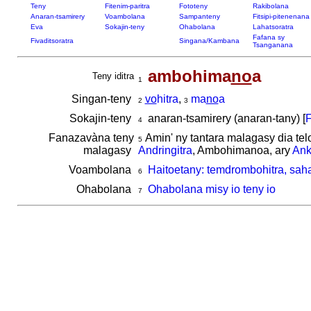
Teny
Fitenim-paritra
Fototeny
Rakibolana
Anaran-tsamirery
Voambolana
Sampanteny
Fitsipi-pitenenana
Eva
Sokajin-teny
Ohabolana
Lahatsoratra
Fafana sy
Fivaditsoratra
Singana/Kambana
Tsanganana
ambohima
no
a
Teny iditra
1
Singan-teny
vo
hitra
,
ma
no
a
2
3
Sokajin-teny
anaran-tsamirery (anaran-tany) [
F
4
Fanazavàna teny
Amin' ny tantara malagasy dia tel
5
malagasy
Andringitra
, Ambohimanoa, ary
Ank
Voambolana
Haitoetany: temdrombohitra, sah
6
Ohabolana
Ohabolana misy io teny io
7