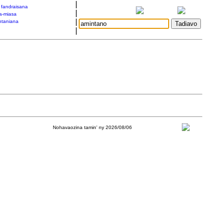
|
a fandraisana
|
a-miasa
|
taniana
|
Nohavaozina tamin' ny 2026/08/06