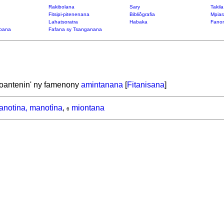
Rakibolana
Sary
Takil
Fitsipi-pitenenana
Bibliôgrafia
Mpiar
Lahatsoratra
Habaka
Fanon
bana
Fafana sy Tsanganana
toantenin' ny famenony
amintanana
[
Fitanisana
]
anotina, manotìna
,
miontana
6