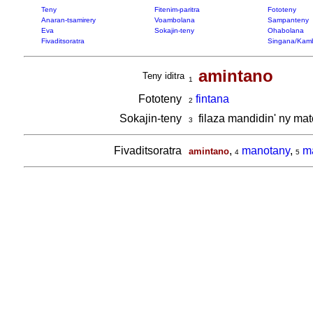
Teny
Fitenim-paritra
Fototeny
Anaran-tsamirery
Voambolana
Sampanteny
Eva
Sokajin-teny
Ohabolana
Fivaditsoratra
Singana/Kam
amintano
Teny iditra
1
Fototeny
fintana
2
Sokajin-teny
filaza mandidin' ny ma
3
Fivaditsoratra
,
manotany
,
m
amintano
4
5