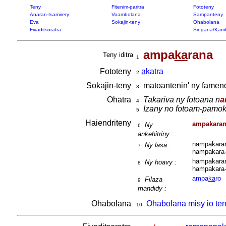
Teny
Fitenim-paritra
Fototeny
Anaran-tsamirery
Voambolana
Sampanteny
Eva
Sokajin-teny
Ohabolana
Fivaditsoratra
Singana/Kam
ampa
ka
rana
Teny iditra
1
Fototeny
a
katra
2
Sokajin-teny
matoantenin' ny famen
3
Ohatra
Takariva ny fotoana n
a
4
Izany no fotoam-pamo
5
Haiendriteny
ampakara
Ny
6
ankehitriny :
nampakaran
Ny lasa :
7
nampakara
hampakaran
Ny hoavy :
8
hampakara
ampa
ka
ro
Filaza
9
mandidy :
Ohabolana
Ohabolana misy io ten
10