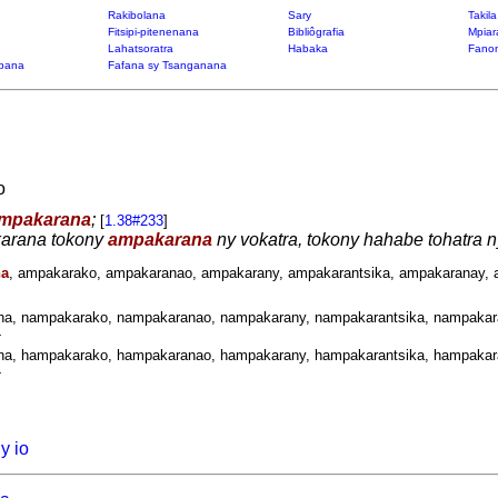
Rakibolana
Sary
Takil
Fitsipi-pitenenana
Bibliôgrafia
Mpiar
Lahatsoratra
Habaka
Fanon
bana
Fafana sy Tsanganana
o
mpakarana
;
[
1.38#233
]
karana tokony
ampakarana
ny vokatra, tokony hahabe tohatra 
na
, ampakarako, ampakaranao, ampakarany, ampakarantsika, ampakaranay, 
a, nampakarako, nampakaranao, nampakarany, nampakarantsika, nampakara
-
a, hampakarako, hampakaranao, hampakarany, hampakarantsika, hampakara
-
y io