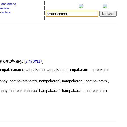
|
a fandraisana
|
a-miasa
|
taniana
|
ny ombivavy.
[
2.470#117
]
ampakaranareo, ampakaran', ampakaran-, ampakaram-, ampakara-
nay, nampakaranareo, nampakaran', nampakaran-, nampakaram-,
nay, hampakaranareo, hampakaran', hampakaran-, hampakaram-,