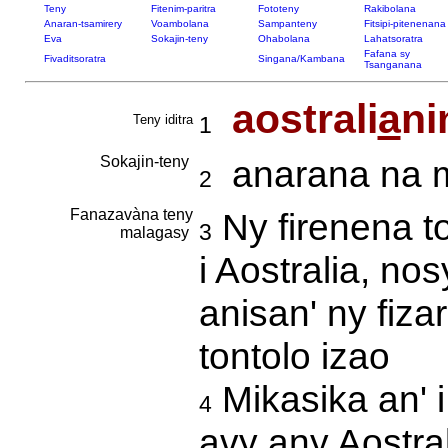
Teny
Fitenim-paritra
Fototeny
Rakibolana
Anaran-tsamirery
Voambolana
Sampanteny
Fitsipi-pitenenana
Eva
Sokajin-teny
Ohabolana
Lahatsoratra
Fafana sy
Fivaditsoratra
Singana/Kambana
Tsanganana
aostrali
a
ni
Teny iditra
1
Sokajin-teny
anarana na m
2
Fanazavàna teny
Ny firenena t
3
malagasy
i Aostralia, no
anisan' ny fiza
tontolo izao
Mikasika an' i 
4
avy any Aostra