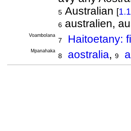
Australian
[
1.1
5
australien, a
6
Voambolana
Haitoetany: f
7
Mpanahaka
aostralia
,
a
8
9