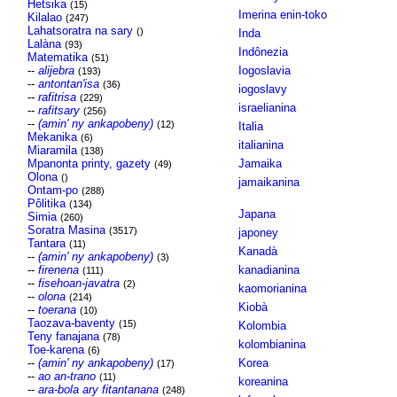
Hetsika
(15)
Imerina enin-toko
Kilalao
(247)
Lahatsoratra na sary
()
Inda
Lalàna
(93)
Indônezia
Matematika
(51)
--
alijebra
Iogoslavia
(193)
--
antontan'isa
(36)
iogoslavy
--
rafitrisa
(229)
israelianina
--
rafitsary
(256)
--
(amin' ny ankapobeny)
(12)
Italia
Mekanika
(6)
italianina
Miaramila
(138)
Mpanonta printy, gazety
Jamaika
(49)
Olona
()
jamaikanina
Ontam-po
(288)
Pôlitika
(134)
Japana
Simia
(260)
Soratra Masina
(3517)
japoney
Tantara
(11)
Kanadà
--
(amin' ny ankapobeny)
(3)
--
firenena
kanadianina
(111)
--
fisehoan-javatra
(2)
kaomorianina
--
olona
(214)
Kiobà
--
toerana
(10)
Taozava-baventy
(15)
Kolombia
Teny fanajana
(78)
kolombianina
Toe-karena
(6)
--
(amin' ny ankapobeny)
Korea
(17)
--
ao an-trano
(11)
koreanina
--
ara-bola ary fitantanana
(248)