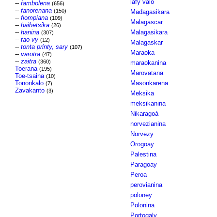
lafy valo
--
fambolena
(656)
--
fanorenana
(150)
Madagasikara
--
fiompiana
(109)
Malagascar
--
haihetsika
(26)
--
hanina
Malagasikara
(307)
--
tao vy
(12)
Malagaskar
--
tonta printy, sary
(107)
Maraoka
--
varotra
(47)
--
zaitra
(360)
maraokanina
Toerana
(195)
Marovatana
Toe-tsaina
(10)
Tononkalo
Masonkarena
(7)
Zavakanto
(3)
Meksika
meksikanina
Nikaragoà
norvezianina
Norvezy
Orogoay
Palestina
Paragoay
Peroa
perovianina
poloney
Polonina
Portogaly