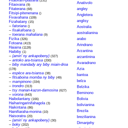
Fitaovam-piasana
(231)
Anativolo
Fitaovana
(9)
Fitaterana
angley
(68)
Fitsipi-pitenenana
()
Angletera
Fivavahana
(109)
anglisy
Fizahatany
(15)
--
fatoriana
()
Aostralia
--
fisakafoana
()
aostralianina
--
toerana mahaliana
(9)
Fizìka
arabo
(326)
Fotoana
(413)
Arindrano
Haiaina
(1128)
Arzantina
Haibiby
(1)
--
(amin' ny ankapobeny)
(327)
arzantinina
--
antoko ara-tsiansa
(200)
Avaradrano
--
biby mandady ary biby miain-droa
Azia
(178)
--
espèce ara-tsiansa
(38)
bantoa
--
fitsaboina momba ny biby
(49)
belza
--
mampinono
(334)
--
trondro
(313)
Belzika
--
tsy manan-kazon-damosina
(627)
Beminono
--
vorona
(643)
Haibolantany
Bolivia
(166)
Haiharingarinifahagola
(3)
bolivianina
Haikintana
(86)
Brezila
Hainifiaraha-monina
(10)
Haisoratra
(20)
brezilianina
--
(amin' ny ankapobeny)
(30)
Dimanjehy
--
boky
(202)