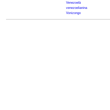
Venezoelà
venezoelianina
Vonizongo