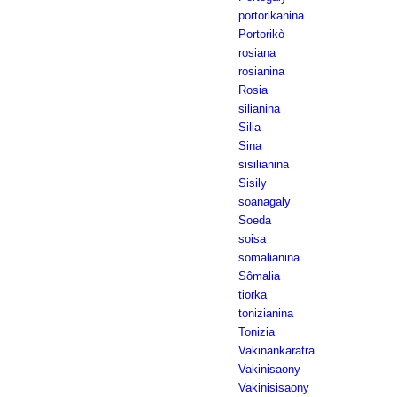
portorikanina
Portorikò
rosiana
rosianina
Rosia
silianina
Silia
Sina
sisilianina
Sisily
soanagaly
Soeda
soisa
somalianina
Sômalia
tiorka
tonizianina
Tonizia
Vakinankaratra
Vakinisaony
Vakinisisaony