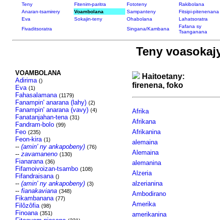
Teny
Fitenim-paritra
Fototeny
Rakibolana
Anaran-tsamirery
Voambolana
Sampanteny
Fitsipi-pitenenana
Eva
Sokajin-teny
Ohabolana
Lahatsoratra
Fafana sy
Fivaditsoratra
Singana/Kambana
Tsanganana
Teny voasokaj
VOAMBOLANA
Haitoetany:
Adirima
()
firenena, foko
Eva
(1)
Fahasalamana
(1179)
Fanampin' anarana (lahy)
(2)
Fanampin' anarana (vavy)
(4)
Afrika
Fanatanjahan-tena
(31)
Afrikana
Fandram-bolo
(99)
Feo
Afrikanina
(235)
Feon-kira
(1)
alemaina
--
(amin' ny ankapobeny)
(76)
Alemaina
--
zavamaneno
(130)
Fianarana
(36)
alemanina
Fifamoivoizan-tsambo
(108)
Alzeria
Fifandraisana
()
--
(amin' ny ankapobeny)
alzerianina
(3)
--
fianakaviana
(348)
Ambodirano
Fikambanana
(77)
Amerika
Filôzôfia
(98)
Finoana
(351)
amerikanina