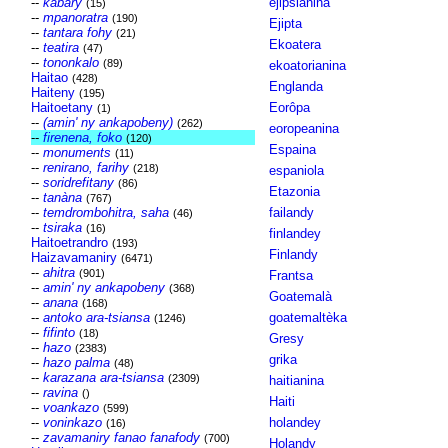
--
kabary
ejipsianina
(15)
--
mpanoratra
(190)
Ejipta
--
tantara fohy
(21)
Ekoatera
--
teatira
(47)
--
tononkalo
(89)
ekoatorianina
Haitao
(428)
Englanda
Haiteny
(195)
Haitoetany
Eorôpa
(1)
--
(amin' ny ankapobeny)
(262)
eoropeanina
--
firenena, foko
(120)
Espaina
--
monuments
(11)
--
renirano, farihy
(218)
espaniola
--
soridrefitany
(86)
Etazonia
--
tanàna
(767)
--
temdrombohitra, saha
failandy
(46)
--
tsiraka
(16)
finlandey
Haitoetrandro
(193)
Finlandy
Haizavamaniry
(6471)
--
ahitra
(901)
Frantsa
--
amin' ny ankapobeny
(368)
Goatemalà
--
anana
(168)
--
antoko ara-tsiansa
goatemaltèka
(1246)
--
fifinto
(18)
Gresy
--
hazo
(2383)
grika
--
hazo palma
(48)
--
karazana ara-tsiansa
(2309)
haitianina
--
ravina
()
Haiti
--
voankazo
(599)
--
voninkazo
holandey
(16)
--
zavamaniry fanao fanafody
(700)
Holandy