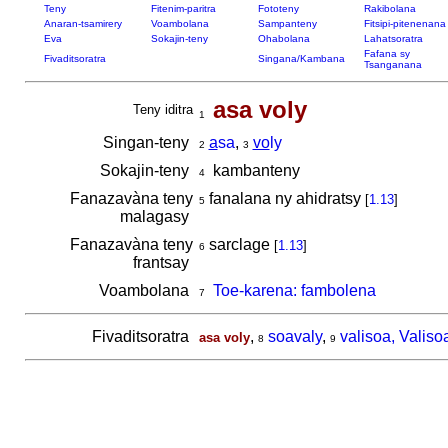
Teny
Fitenim-paritra
Fototeny
Rakibolana
Anaran-tsamirery
Voambolana
Sampanteny
Fitsipi-pitenenana
Eva
Sokajin-teny
Ohabolana
Lahatsoratra
Fafana sy
Fivaditsoratra
Singana/Kambana
Tsanganana
asa voly
Teny iditra
1
Singan-teny
a
sa
,
vo
ly
2
3
Sokajin-teny
kambanteny
4
Fanazavàna teny
fanalana ny ahidratsy
[
1.13
]
5
malagasy
Fanazavàna teny
sarclage
[
1.13
]
6
frantsay
Voambolana
Toe-karena: fambolena
7
Fivaditsoratra
,
soavaly
,
valisoa, Valiso
asa voly
8
9