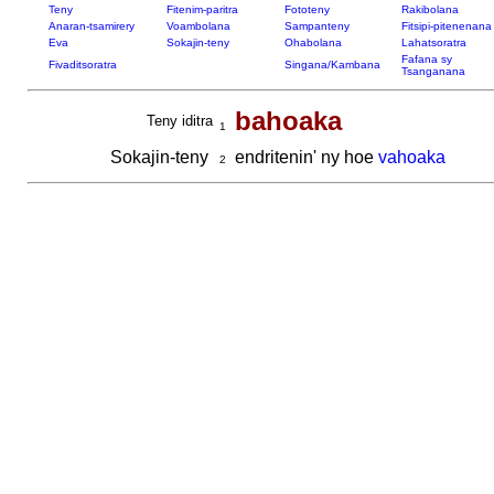
Teny
Fitenim-paritra
Fototeny
Rakibolana
Anaran-tsamirery
Voambolana
Sampanteny
Fitsipi-pitenenana
Eva
Sokajin-teny
Ohabolana
Lahatsoratra
Fafana sy
Fivaditsoratra
Singana/Kambana
Tsanganana
bahoaka
Teny iditra
1
Sokajin-teny
endritenin' ny hoe
vahoaka
2