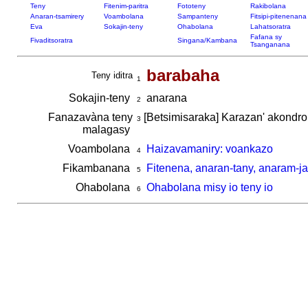
Teny
Fitenim-paritra
Fototeny
Rakibolana
Anaran-tsamirery
Voambolana
Sampanteny
Fitsipi-pitenenana
Eva
Sokajin-teny
Ohabolana
Lahatsoratra
Fafana sy
Fivaditsoratra
Singana/Kambana
Tsanganana
barabaha
Teny iditra
1
Sokajin-teny
anarana
2
Fanazavàna teny
[Betsimisaraka] Karazan' akondr
3
malagasy
Voambolana
Haizavamaniry: voankazo
4
Fikambanana
Fitenena, anaran-tany, anaram-ja
5
Ohabolana
Ohabolana misy io teny io
6