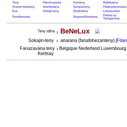
Teny
Fitenim-paritra
Fototeny
Rakibolana
Anaran-tsamirery
Voambolana
Sampanteny
Fitsipi-pitenenana
Eva
Sokajin-teny
Ohabolana
Lahatsoratra
Fafana sy
Fivaditsoratra
Singana/Kambana
Tsanganana
BeNeLux
Teny iditra
1
Sokajin-teny
anarana (fanafohezanteny) [
Fita
2
Fanazavàna teny
Belgique Nederland Luxembour
3
frantsay