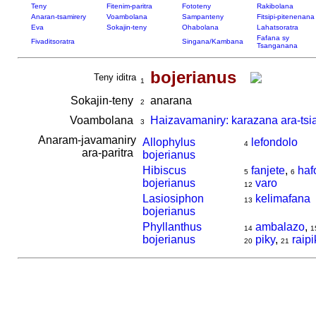
Teny
Fitenim-paritra
Fototeny
Rakibolana
Anaran-tsamirery
Voambolana
Sampanteny
Fitsipi-pitenenana
Eva
Sokajin-teny
Ohabolana
Lahatsoratra
Fafana sy
Fivaditsoratra
Singana/Kambana
Tsanganana
bojerianus
Teny iditra
1
Sokajin-teny
anarana
2
Voambolana
Haizavamaniry: karazana ara-tsi
3
Anaram-javamaniry
Allophylus
lefondolo
4
ara-paritra
bojerianus
Hibiscus
fanjete
,
haf
5
6
bojerianus
varo
12
Lasiosiphon
kelimafana
13
bojerianus
Phyllanthus
ambalazo
,
14
1
bojerianus
piky
,
raipi
20
21