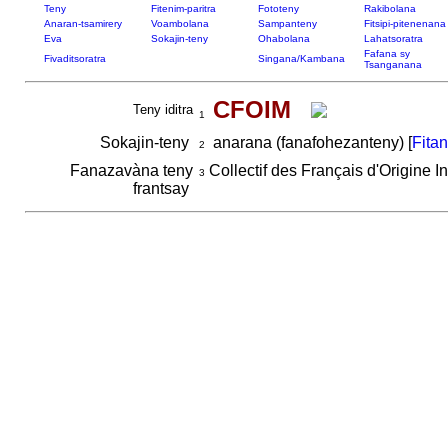
Teny
Fitenim-paritra
Fototeny
Rakibolana
Anaran-tsamirery
Voambolana
Sampanteny
Fitsipi-pitenenana
Eva
Sokajin-teny
Ohabolana
Lahatsoratra
Fafana sy
Fivaditsoratra
Singana/Kambana
Tsanganana
CFOIM
Teny iditra
1
Sokajin-teny
anarana (fanafohezanteny) [
Fita
2
Fanazavàna teny
Collectif des Français d'Origine
3
frantsay