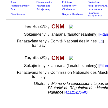
Teny
Fitenim-paritra
Fototeny
Rakibolana
Anaran-tsamirery
Voambolana
Sampanteny
Fitsipi-pitenenana
Eva
Sokajin-teny
Ohabolana
Lahatsoratra
Fafana sy
Fivaditsoratra
Singana/Kambana
Tsanganana
CNM
Teny iditra (1/2)
1
Sokajin-teny
anarana (fanafohezanteny) [
Fita
2
Fanazavàna teny
Comité National des Mines
[
3.1
]
3
frantsay
CNM
Teny iditra (2/2)
4
Sokajin-teny
anarana (fanafohezanteny) [
Fita
5
Fanazavàna teny
Commission Nationale des Marc
6
frantsay
Ohatra
Même si la concession n’a pas en
7
l’Autorité de Régulation des March
vigilance
[
4.11.2021/07/03
]