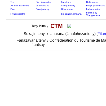
Teny
Fitenim-paritra
Fototeny
Rakibolana
Anaran-tsamirery
Voambolana
Sampanteny
Fitsipi-pitenenana
Eva
Sokajin-teny
Ohabolana
Lahatsoratra
Fafana sy
Fivaditsoratra
Singana/Kambana
Tsanganana
CTM
Teny iditra
1
Sokajin-teny
anarana (fanafohezanteny) [
Fita
2
Fanazavàna teny
Confédération du Tourisme de M
3
frantsay