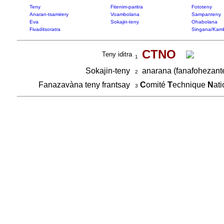
Teny
Fitenim-paritra
Fototeny
Anaran-tsamirery
Voambolana
Sampanteny
Eva
Sokajin-teny
Ohabolana
Fivaditsoratra
Singana/Kam
CTNO
Teny iditra
1
Sokajin-teny
anarana (fanafohezante
2
Fanazavàna teny frantsay
C
omité
T
echnique
N
ati
3