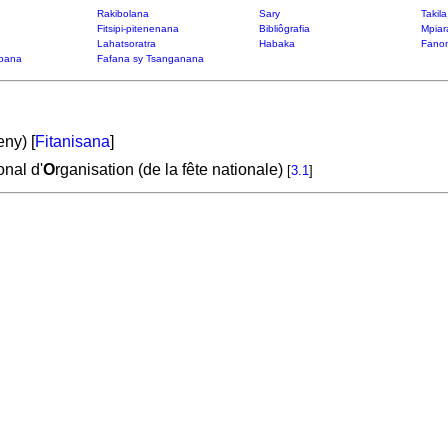
Rakibolana
Sary
Takil
Fitsipi-pitenenana
Bibliôgrafia
Mpiar
Lahatsoratra
Habaka
Fanon
bana
Fafana sy Tsanganana
ny) [
Fitanisana
]
onal d'
O
rganisation (de la fête nationale)
[
3.1
]