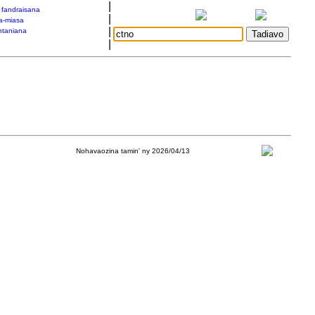
|
a fandraisana
|
a-miasa
|
taniana
|
Nohavaozina tamin' ny 2026/04/13