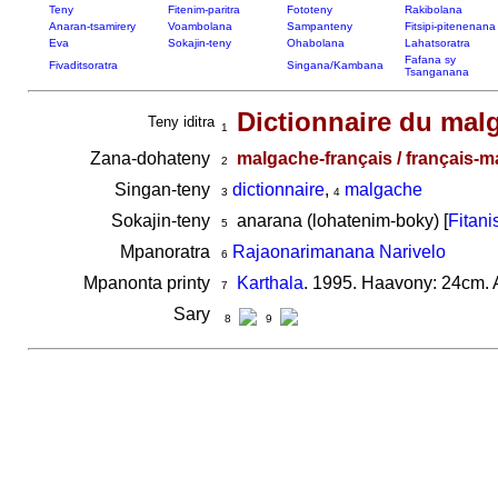
Teny
Fitenim-paritra
Fototeny
Rakibolana
Anaran-tsamirery
Voambolana
Sampanteny
Fitsipi-pitenenana
Eva
Sokajin-teny
Ohabolana
Lahatsoratra
Fafana sy
Fivaditsoratra
Singana/Kambana
Tsanganana
Dictionnaire du ma
Teny iditra
1
Zana-dohateny
malgache-français / français-
2
Singan-teny
dictionnaire
,
malgache
3
4
Sokajin-teny
anarana (lohatenim-boky) [
Fitani
5
Mpanoratra
Rajaonarimanana Narivelo
6
Mpanonta printy
Karthala
. 1995. Haavony: 24cm. 
7
Sary
8
9