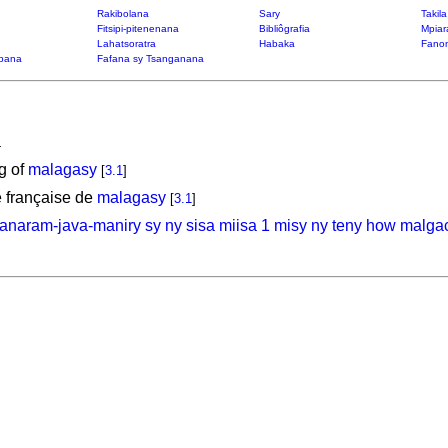
Rakibolana
Sary
Takil
Fitsipi-pitenenana
Bibliôgrafia
Mpiar
Lahatsoratra
Habaka
Fanon
bana
Fafana sy Tsanganana
a
g of
malagasy
[
3.1
]
 française de
malagasy
[
3.1
]
 anaram-java-maniry sy ny sisa miisa 1 misy ny teny how malga