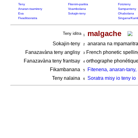
Teny
Fitenim-paritra
Fototeny
Anaran-tsamirery
Voambolana
Sampanteny
Eva
Sokajin-teny
Ohabolana
Fivaditsoratra
Singana/Kam
malgache
Teny iditra
1
Sokajin-teny
anarana na mpamaritr
2
Fanazavàna teny anglisy
French phonetic spellin
3
Fanazavàna teny frantsay
orthographe phonétique
4
Fikambanana
Fitenena, anaran-tany,
5
Teny nalaina
Soratra misy io teny io
6