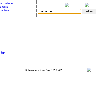
|
a fandraisana
|
a-miasa
|
taniana
|
che
Nohavaozina tamin' ny 2026/04/20