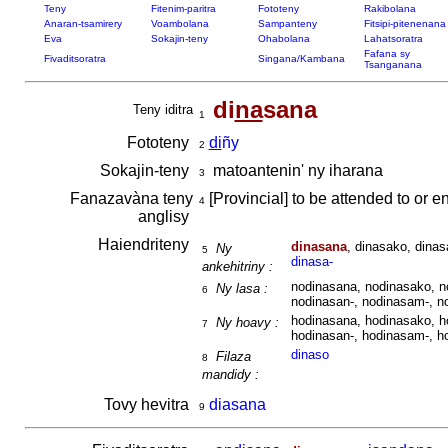
Teny
Fitenim-paritra
Fototeny
Rakibolana
Anaran-tsamirery
Voambolana
Sampanteny
Fitsipi-pitenenana
Eva
Sokajin-teny
Ohabolana
Lahatsoratra
Fafana sy
Fivaditsoratra
Singana/Kambana
Tsanganana
di
na
sana
Teny iditra
1
Fototeny
di
ñy
2
Sokajin-teny
matoantenin' ny iharana
3
Fanazavàna teny
[Provincial] to be attended to or e
4
anglisy
Haiendriteny
dinasana
, dinasako, dinas
Ny
5
dinasa-
ankehitriny :
nodinasana, nodinasako, n
Ny lasa :
6
nodinasan-, nodinasam-, n
hodinasana, hodinasako, h
Ny hoavy :
7
hodinasan-, hodinasam-, h
dinaso
Filaza
8
mandidy :
Tovy hevitra
diasana
9