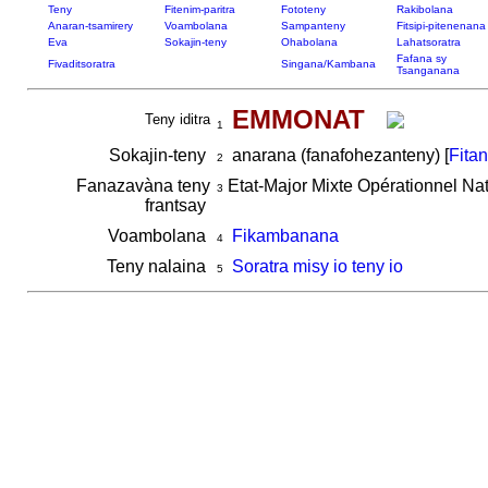
Teny
Fitenim-paritra
Fototeny
Rakibolana
Anaran-tsamirery
Voambolana
Sampanteny
Fitsipi-pitenenana
Eva
Sokajin-teny
Ohabolana
Lahatsoratra
Fafana sy
Fivaditsoratra
Singana/Kambana
Tsanganana
EMMONAT
Teny iditra
1
Sokajin-teny
anarana (fanafohezanteny) [
Fita
2
Fanazavàna teny
Etat-Major Mixte Opérationnel Na
3
frantsay
Voambolana
Fikambanana
4
Teny nalaina
Soratra misy io teny io
5