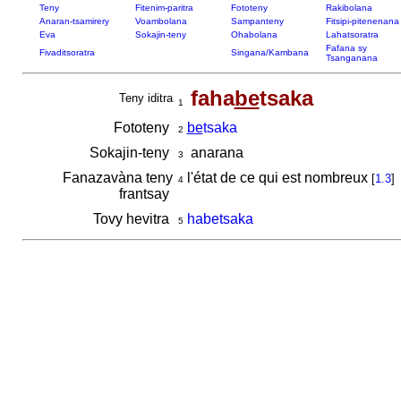
Teny
Fitenim-paritra
Fototeny
Rakibolana
Anaran-tsamirery
Voambolana
Sampanteny
Fitsipi-pitenenana
Eva
Sokajin-teny
Ohabolana
Lahatsoratra
Fafana sy
Fivaditsoratra
Singana/Kambana
Tsanganana
faha
be
tsaka
Teny iditra
1
Fototeny
be
tsaka
2
Sokajin-teny
anarana
3
Fanazavàna teny
l'état de ce qui est nombreux
[
1.3
]
4
frantsay
Tovy hevitra
habetsaka
5