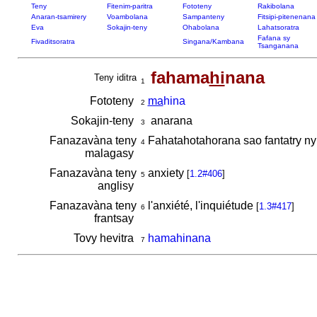
Teny
Fitenim-paritra
Fototeny
Rakibolana
Anaran-tsamirery
Voambolana
Sampanteny
Fitsipi-pitenenana
Eva
Sokajin-teny
Ohabolana
Lahatsoratra
Fafana sy
Fivaditsoratra
Singana/Kambana
Tsanganana
fahama
hi
nana
Teny iditra
1
Fototeny
ma
hina
2
Sokajin-teny
anarana
3
Fanazavàna teny
Fahatahotahorana sao fantatry ny
4
malagasy
Fanazavàna teny
anxiety
[
1.2#406
]
5
anglisy
Fanazavàna teny
l'anxiété, l'inquiétude
[
1.3#417
]
6
frantsay
Tovy hevitra
hamahinana
7