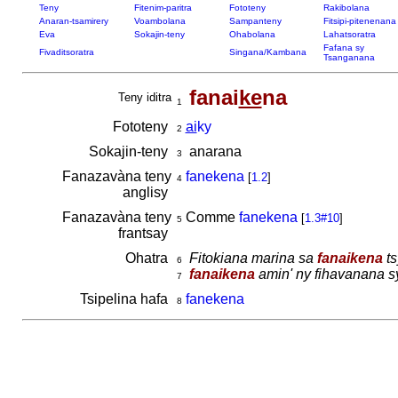
Teny
Fitenim-paritra
Fototeny
Rakibolana
Anaran-tsamirery
Voambolana
Sampanteny
Fitsipi-pitenenana
Eva
Sokajin-teny
Ohabolana
Lahatsoratra
Fafana sy
Fivaditsoratra
Singana/Kambana
Tsanganana
fanai
ke
na
Teny iditra
1
Fototeny
ai
ky
2
Sokajin-teny
anarana
3
Fanazavàna teny
fanekena
[
1.2
]
4
anglisy
Fanazavàna teny
Comme
fanekena
[
1.3#10
]
5
frantsay
Ohatra
Fitokiana marina sa
fanaikena
ts
6
fanaikena
amin' ny fihavanana sy
7
Tsipelina hafa
fanekena
8