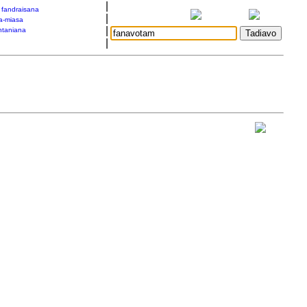
|
a fandraisana
|
a-miasa
|
taniana
|