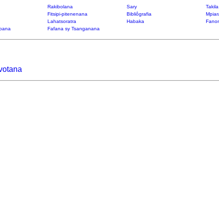
Rakibolana
Sary
Takil
Fitsipi-pitenenana
Bibliôgrafia
Mpiar
Lahatsoratra
Habaka
Fanon
bana
Fafana sy Tsanganana
votana