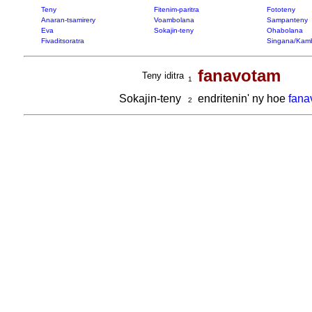
Teny
Fitenim-paritra
Fototeny
Anaran-tsamirery
Voambolana
Sampanteny
Eva
Sokajin-teny
Ohabolana
Fivaditsoratra
Singana/Kam
fanavotam
Teny iditra
1
Sokajin-teny
endritenin' ny hoe
fana
2