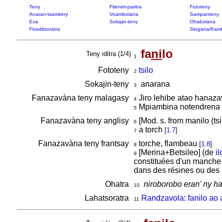
Teny
Fitenim-paritra
Fototeny
Anaran-tsamirery
Voambolana
Sampanteny
Eva
Sokajin-teny
Ohabolana
Fivaditsoratra
Singana/Kam
fa
ni
lo
Teny iditra (1/4)
1
Fototeny
tsilo
2
Sokajin-teny
anarana
3
Fanazavàna teny malagasy
Jiro lehibe atao hanaz
4
Mpiambina notendrena 
5
Fanazavàna teny anglisy
[Mod. s. from manilo (tsi
6
a torch
[
1.7
]
7
Fanazavàna teny frantsay
torche, flambeau
[
1.8
]
8
[Merina+Betsileo] (de
il
9
constituées d'un manche
dans des résines ou des
Ohatra
niroborobo eran' ny h
10
Lahatsoratra
Randzavola: fanilo ao a
11