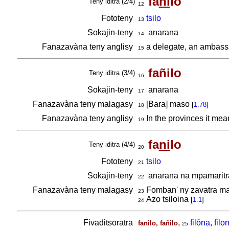
fa
ni
lo
Teny iditra (2/4)
12
Fototeny
tsilo
13
Sokajin-teny
anarana
14
Fanazavàna teny anglisy
a delegate, an ambass
15
fañilo
Teny iditra (3/4)
16
Sokajin-teny
anarana
17
Fanazavàna teny malagasy
[Bara] maso
[
1.78
]
18
Fanazavàna teny anglisy
In the provinces it mea
19
fa
ni
lo
Teny iditra (4/4)
20
Fototeny
tsilo
21
Sokajin-teny
anarana na mpamaritr
22
Fanazavàna teny malagasy
Fomban' ny zavatra ma
23
Azo tsiloina
[
1.1
]
24
Fivaditsoratra
,
filôna, filo
fanilo, fañilo
25