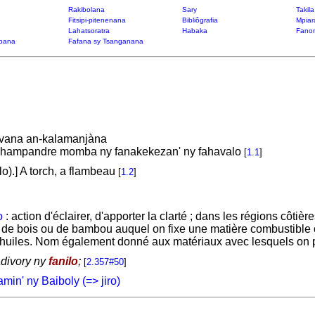
Rakibolana
Sary
Takil
Fitsipi-pitenenana
Bibliôgrafia
Mpiar
Lahatsoratra
Habaka
Fanon
bana
Fafana sy Tsanganana
avana an-kalamanjàna
hampandre momba ny fanakekezan' ny fahavalo
[
1.1
]
lo).] A torch, a flambeau
[
1.2
]
o
: action d'éclairer, d'apporter la clarté ; dans les régions côtière
 de bois ou de bambou auquel on fixe une matière combustible
 huiles. Nom également donné aux matériaux avec lesquels on 
adivory ny
fanilo
;
[
2.357#50
]
min' ny Baiboly (=> jiro)