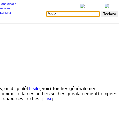
|
a fandraisana
|
a-miasa
|
taniana
|
s, on dit plutôt
fitsilo
, voir) Torches généralement
 comme certaines herbes sèches, préalablement trempées
prépare des torches.
[
1.196
]