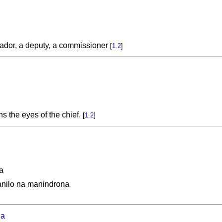
ador, a deputy, a commissioner
[
1.2
]
ns the eyes of the chief.
[
1.2
]
a
nilo na manindrona
na