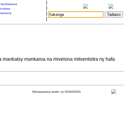
|
a fandraisana
|
a-miasa
|
taniana
|
 mankatsy mankaroa na mivelona mitsentsitra ny hafa
Nohavaozina tamin' ny 2026/02/04