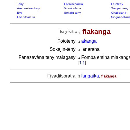
Teny
Fitenim-paritra
Fototeny
Anaran-tsamirery
Voambolana
Sampanteny
Eva
Sokajin-teny
Ohabolana
Fivaditsoratra
Singana/Kam
fiakanga
Teny iditra
1
Fototeny
a
kan
ga
2
Sokajin-teny
anarana
3
Fanazavàna teny malagasy
Fomba entina miakanga,
4
[
1.1
]
Fivaditsoratra
fangaika
,
fiakanga
5