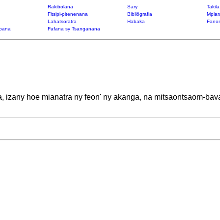
Rakibolana
Sary
Takil
Fitsipi-pitenenana
Bibliôgrafia
Mpiar
Lahatsoratra
Habaka
Fanon
bana
Fafana sy Tsanganana
 izany hoe mianatra ny feon' ny akanga, na mitsaontsaom-bava