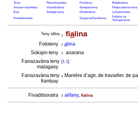
Teny
Fitenim-paritra
Fototeny
Rakibolana
Anaran-tsamirery
Voambolana
Sampanteny
Fitsipi-pitenenana
Eva
Sokajin-teny
Ohabolana
Lahatsoratra
Fafana sy
Fivaditsoratra
Singana/Kambana
Tsanganana
fi
a
lina
Teny iditra
1
Fototeny
a
lina
2
Sokajin-teny
anarana
3
Fanazavàna teny
[
1.1
]
malagasy
Fanazavàna teny
Manière d’agir, de travailler, de pa
4
frantsay
Fivaditsoratra
alifany
,
fialina
5