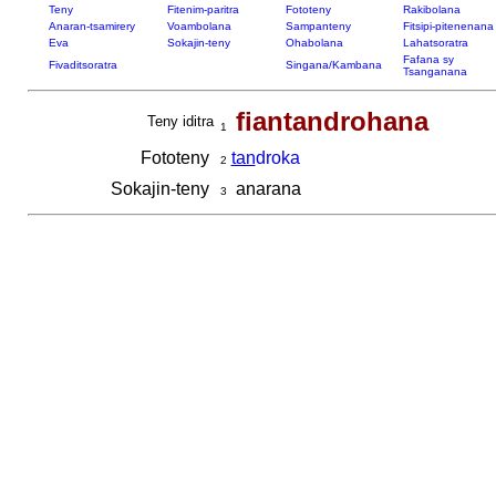
Teny
Fitenim-paritra
Fototeny
Rakibolana
Anaran-tsamirery
Voambolana
Sampanteny
Fitsipi-pitenenana
Eva
Sokajin-teny
Ohabolana
Lahatsoratra
Fafana sy
Fivaditsoratra
Singana/Kambana
Tsanganana
fiantandrohana
Teny iditra
1
Fototeny
tan
droka
2
Sokajin-teny
anarana
3