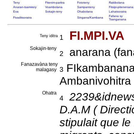
Teny
Fitenim-paritra
Fototeny
Rakibolana
Anaran-tsamirery
Voambolana
Sampanteny
Fitsipi-pitenenana
Eva
Sokajin-teny
Ohabolana
Lahatsoratra
Fafana sy
Fivaditsoratra
Singana/Kambana
Tsanganana
FI.MPI.VA
Teny iditra
1
Sokajin-teny
anarana (fana
2
Fanazavàna teny
FIkambanana
3
malagasy
Ambanivohitra
Ohatra
2239&idnews
4
D.A.M ( Directi
stipulait que le