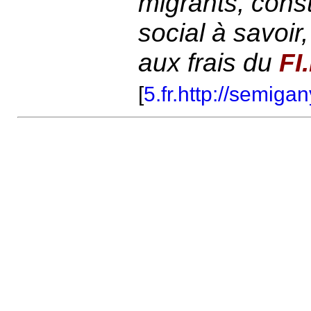
migrants, constr
social à savoir
aux frais du
FI
[
5.fr.http://semig