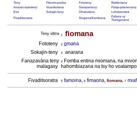
Teny
Fitenim-paritra
Fototeny
Rakibolana
Anaran-tsamirery
Voambolana
Sampanteny
Fitsipi-pitenenana
Eva
Sokajin-teny
Ohabolana
Lahatsoratra
Fafana sy
Fivaditsoratra
Singana/Kambana
Tsanganana
fiomana
Teny iditra
1
Fototeny
o
mana
2
Sokajin-teny
anarana
3
Fanazavàna teny
Fomba entina miomana, na mivono
4
malagasy
hahombiazana na tsy ho voatamp
Fivaditsoratra
famoina
,
fimaona
,
,
mia
fiomana
5
6
7