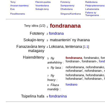
Teny
Fitenim-paritra
Fototeny
Rakibolana
Anaran-tsamirery
Voambolana
Sampanteny
Fitsipi-pitenenana
Eva
Sokajin-teny
Ohabolana
Lahatsoratra
Fafana sy
Fivaditsoratra
Singana/Kambana
Tsanganana
fondranana
Teny iditra (1/2)
1
Fototeny
fondrana
2
Sokajin-teny
matoantenin' ny iharana
3
Fanazavàna teny
Lokoana, tentenana
[
1.1
]
4
malagasy
Haiendriteny
fondranana
, fondranako, fo
Ny
5
fondranan-, fondranam-,
fond
ankehitriny :
nofondranana, nofondranako,
Ny lasa :
6
nofondranan', nofondranan-,
hofondranana, hofondranako,
Ny
7
hofondranan', hofondranan-,
hoavy :
fondrano
Filaza
8
mandidy :
Tsipelina hafa
fondranina
9