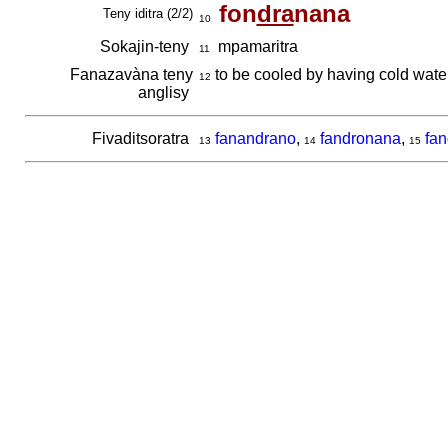
fon
dra
nana
Teny iditra (2/2)
10
Sokajin-teny
mpamaritra
11
Fanazavàna teny
to be cooled by having cold wat
12
anglisy
Fivaditsoratra
fanandrano
,
fandronana
,
fa
13
14
15