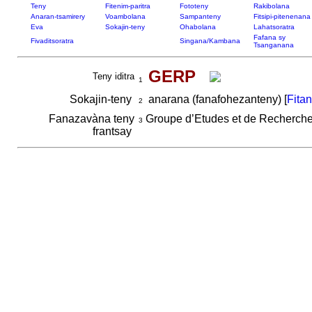
Teny
Fitenim-paritra
Fototeny
Rakibolana
Anaran-tsamirery
Voambolana
Sampanteny
Fitsipi-pitenenana
Eva
Sokajin-teny
Ohabolana
Lahatsoratra
Fafana sy
Fivaditsoratra
Singana/Kambana
Tsanganana
GERP
Teny iditra
1
Sokajin-teny
anarana (fanafohezanteny) [
Fita
2
Fanazavàna teny
Groupe d’Etudes et de Recherche
3
frantsay