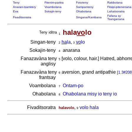
Teny
Fitenim-paritra
Fototeny
Rakibolana
Anaran-tsamirery
Voambolana
Sampanteny
Fitsipi-pitenenana
Eva
Sokajin-teny
Ohabolana
Lahatsoratra
Fafana sy
Fivaditsoratra
Singana/Kambana
Tsanganana
hala
vo
lo
Teny iditra
1
Singan-teny
ha
la
,
vo
lo
2
3
Sokajin-teny
anarana
4
Fanazavàna teny
[volo, colour, hair.] Hatred, abhor
5
anglisy
Fanazavàna teny
aversion, grand antipathie
[
1.3#208
6
frantsay
Voambolana
Ontam-po
7
Ohabolana
Ohabolana misy io teny io
8
Fivaditsoratra
,
volo hala
halavolo
9