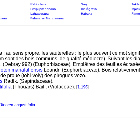
Rakibolana
Sary
Takil
Fitsipi-pitenenana
Bibliôgrafia
Mpiar
Lahatsoratra
Habaka
Fanon
bana
Fafana sy Tsanganana
la : au sens propre, les sauterelles ; le plus souvent ce mot sig
om sont des bois communs, de qualité médiocre). Suivant les dia
(Debray 992) (Euphorbiaceae). Emplâtres des feuilles écrasées 
oton mahafaliensis
Leandri (Euphorbiaceae). Bois relativement 
s de proue (tohi-voly) des pirogues vezo.
is
Radlk. (Sapindaceae).
ifolia
(Thouars) Baill. (Violaceae).
[
1.196
]
Rinorea angustifolia