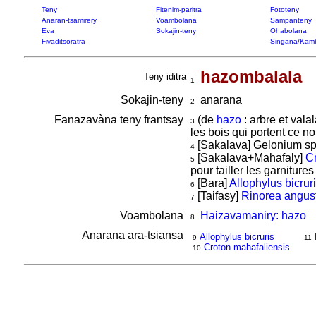
Teny
Fitenim-paritra
Fototeny
Anaran-tsamirery
Voambolana
Sampanteny
Eva
Sokajin-teny
Ohabolana
Fivaditsoratra
Singana/Kam
hazombalala
Teny iditra
1
Sokajin-teny
anarana
2
Fanazavàna teny frantsay
(de
hazo
: arbre et vala
3
les bois qui portent ce n
[Sakalava] Gelonium sp. 
4
[Sakalava+Mahafaly]
Cr
5
pour tailler les garniture
[Bara]
Allophylus bicrur
6
[Taifasy]
Rinorea angust
7
Voambolana
Haizavamaniry: hazo
8
Anarana ara-tsiansa
Allophylus bicruris
9
11
Croton mahafaliensis
10