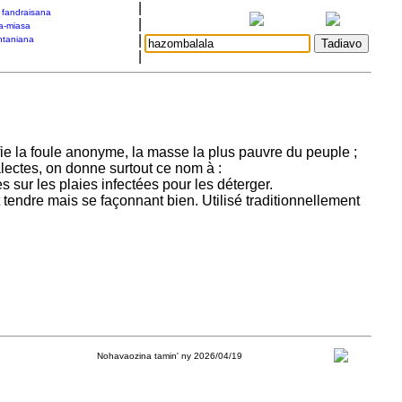
|
a fandraisana
|
a-miasa
|
taniana
|
nifie la foule anonyme, la masse la plus pauvre du peuple ;
lectes, on donne surtout ce nom à :
sur les plaies infectées pour les déterger.
tendre mais se façonnant bien. Utilisé traditionnellement
Nohavaozina tamin' ny 2026/04/19