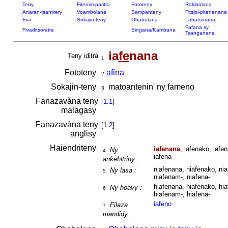
Teny
Fitenim-paritra
Fototeny
Rakibolana
Anaran-tsamirery
Voambolana
Sampanteny
Fitsipi-pitenenana
Eva
Sokajin-teny
Ohabolana
Lahatsoratra
Fafana sy
Fivaditsoratra
Singana/Kambana
Tsanganana
ia
fe
nana
Teny iditra
1
Fototeny
a
fina
2
Sokajin-teny
matoantenin' ny fameno
3
Fanazavàna teny
[
1.1
]
malagasy
Fanazavàna teny
[
1.2
]
anglisy
Haiendriteny
iafenana
, iafenako, iafe
Ny
4
iafena-
ankehitriny :
niafenana, niafenako, nia
Ny lasa :
5
niafenam-, niafena-
hiafenana, hiafenako, hia
Ny hoavy :
6
hiafenam-, hiafena-
iafeno
Filaza
7
mandidy :