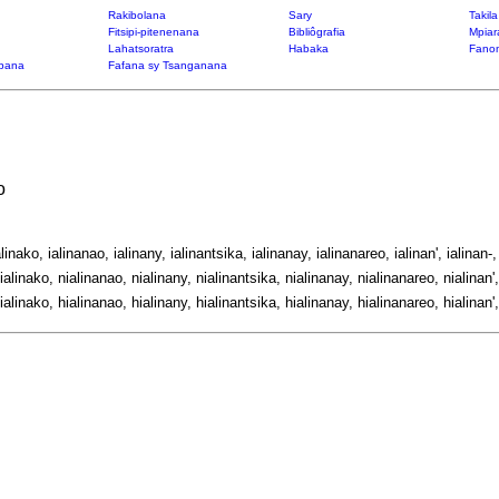
Rakibolana
Sary
Takil
Fitsipi-pitenenana
Bibliôgrafia
Mpiar
Lahatsoratra
Habaka
Fanon
bana
Fafana sy Tsanganana
o
alinako, ialinanao, ialinany, ialinantsika, ialinanay, ialinanareo, ialinan', ialinan-,
ialinako, nialinanao, nialinany, nialinantsika, nialinanay, nialinanareo, nialinan',
ialinako, hialinanao, hialinany, hialinantsika, hialinanay, hialinanareo, hialinan',