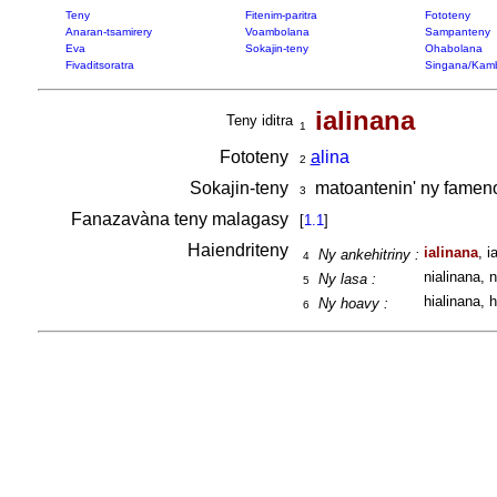
Teny
Fitenim-paritra
Fototeny
Anaran-tsamirery
Voambolana
Sampanteny
Eva
Sokajin-teny
Ohabolana
Fivaditsoratra
Singana/Kam
ialinana
Teny iditra
1
Fototeny
a
lina
2
Sokajin-teny
matoantenin' ny famen
3
Fanazavàna teny malagasy
[
1.1
]
Haiendriteny
ialinana
, i
Ny ankehitriny :
4
nialinana, n
Ny lasa :
5
hialinana, h
Ny hoavy :
6