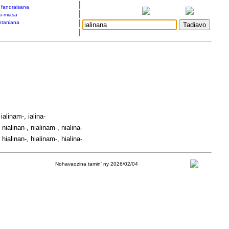
|
a fandraisana
|
a-miasa
|
taniana
|
 ialinam-, ialina-
 nialinan-, nialinam-, nialina-
 hialinan-, hialinam-, hialina-
Nohavaozina tamin' ny 2026/02/04