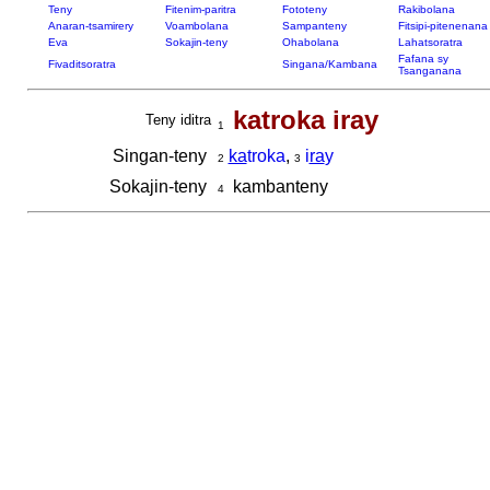
Teny
Fitenim-paritra
Fototeny
Rakibolana
Anaran-tsamirery
Voambolana
Sampanteny
Fitsipi-pitenenana
Eva
Sokajin-teny
Ohabolana
Lahatsoratra
Fafana sy
Fivaditsoratra
Singana/Kambana
Tsanganana
katroka iray
Teny iditra
1
Singan-teny
ka
troka
,
i
ra
y
2
3
Sokajin-teny
kambanteny
4