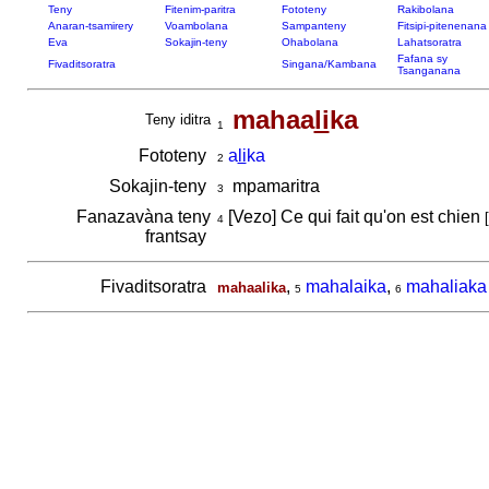
Teny
Fitenim-paritra
Fototeny
Rakibolana
Anaran-tsamirery
Voambolana
Sampanteny
Fitsipi-pitenenana
Eva
Sokajin-teny
Ohabolana
Lahatsoratra
Fafana sy
Fivaditsoratra
Singana/Kambana
Tsanganana
mahaa
li
ka
Teny iditra
1
Fototeny
a
li
ka
2
Sokajin-teny
mpamaritra
3
Fanazavàna teny
[Vezo] Ce qui fait qu'on est chien
[
4
frantsay
Fivaditsoratra
,
mahalaika
,
mahaliaka
mahaalika
5
6