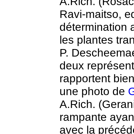
A.Rich. (Rosa
Ravi-maitso, e
détermination a
les plantes tra
P. Descheemaek
deux représenta
rapportent bien
une photo de
G
A.Rich. (Gerani
rampante ayan
avec la précéde