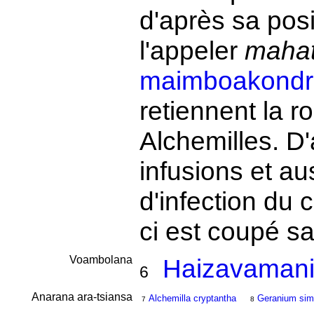
d'après sa posi
l'appeler
mahat
maimboakondr
retiennent la 
Alchemilles. D
infusions et au
d'infection du 
ci est coupé s
Voambolana
Haizavamanir
6
Anarana ara-tsiansa
Alchemilla cryptantha
Geranium si
7
8