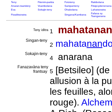
Teny
Fitenim-paritra
Fototeny
Rakibolana
Anaran-tsamirery
Voambolana
Sampanteny
Fitsipi-pitenenana
Eva
Sokajin-teny
Ohabolana
Lahatsoratra
Fafana sy
Fivaditsoratra
Singana/Kambana
Tsanganana
mahatana
Teny iditra
1
Singan-teny
mahata
nan
d
2
Sokajin-teny
anarana
4
Fanazavàna teny
[Betsileo] (d
5
frantsay
allusion à la 
les feuilles, a
rouge).
Alchemi