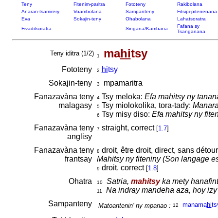
Teny
Fitenim-paritra
Fototeny
Rakibolana
Anaran-tsamirery
Voambolana
Sampanteny
Fitsipi-pitenenana
Eva
Sokajin-teny
Ohabolana
Lahatsoratra
Fafana sy
Fivaditsoratra
Singana/Kambana
Tsanganana
ma
hi
tsy
Teny iditra (1/2)
1
Fototeny
hi
tsy
2
Sokajin-teny
mpamaritra
3
Fanazavàna teny
Tsy meloka:
Efa mahitsy ny tanan
4
malagasy
Tsy miolokolika, tora-tady:
Manarah
5
Tsy misy diso:
Efa mahitsy ny fiteni
6
Fanazavàna teny
straight, correct
[
1.7
]
7
anglisy
Fanazavàna teny
droit, être droit, direct, sans détour
8
frantsay
Mahitsy ny fiteniny (Son langage es
droit, correct
[
1.8
]
9
Ohatra
Satria,
mahitsy
ka mety hanafint
10
Na indray mandeha aza, hoy izy
11
Sampanteny
manama
hi
ts
Matoantenin' ny mpanao :
12