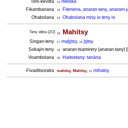
Tohi-kevitra
meloka
13
Fikambanana
Fitenena, anaran-tany, anaram-j
14
Ohabolana
Ohabolana misy io teny io
15
Mahitsy
Teny iditra (2/2)
16
Singan-teny
ma
hi
tsy
,
hi
tsy
17
18
Sokajin-teny
anaran-tsamirery (anaran-tany) [
19
Voambolana
Haitoetany: tanàna
20
Fivaditsoratra
,
mihatsy
mahitsy, Mahitsy
21