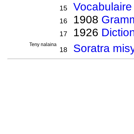
Vocabulaire
15
1908
Gramm
16
1926
Dictio
17
Teny nalaina
Soratra misy
18