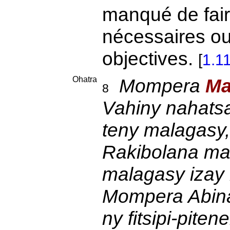
manqué de fair
nécessaires ou
objectives.
[
1.1
Ohatra
Mompera
Ma
8
Vahiny nahat
teny malagasy,
Rakibolana mal
malagasy izay 
Mompera Abinal
ny fitsipi-pit