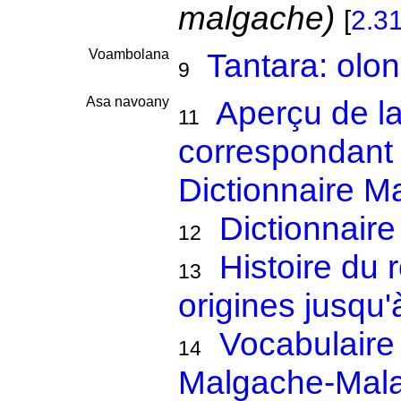
malgache)
[
2.3
Voambolana
Tantara: olo
9
Asa navoany
Aperçu de l
11
correspondant 
Dictionnaire M
Dictionnair
12
Histoire du
13
origines jusqu'à
Vocabulaire
14
Malgache-Mala