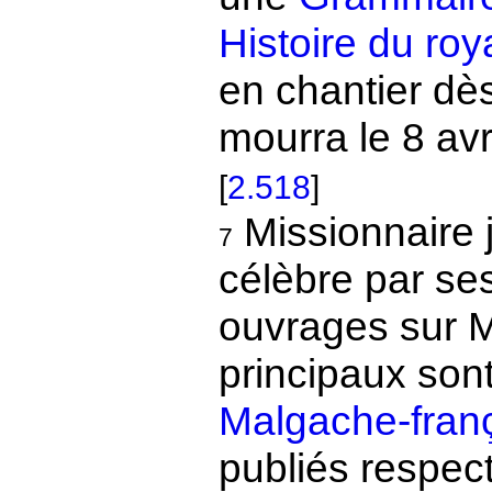
Histoire du ro
en chantier dès
mourra le 8 avr
[
2.518
]
Missionnaire j
7
célèbre par s
ouvrages sur M
principaux son
Malgache-fran
publiés respec