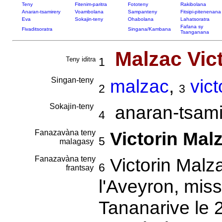
Teny
Fitenim-paritra
Fototeny
Rakibolana
Anaran-tsamirery
Voambolana
Sampanteny
Fitsipi-pitenenana
Eva
Sokajin-teny
Ohabolana
Lahatsoratra
Fafana sy
Fivaditsoratra
Singana/Kambana
Tsanganana
Malzac Vic
Teny iditra
1
Singan-teny
malzac
,
vict
2
3
Sokajin-teny
anaran-tsamir
4
Fanazavàna teny
Victorin Malz
5
malagasy
Fanazavàna teny
Victorin Malz
6
frantsay
l'Aveyron, missi
Tananarive le 2