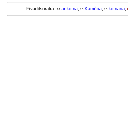
Fivaditsoratra
ankoma
,
Kamòna
,
komana
,
14
15
16