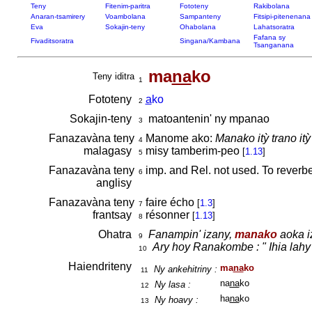
Teny
Fitenim-paritra
Fototeny
Rakibolana
Anaran-tsamirery
Voambolana
Sampanteny
Fitsipi-pitenenana
Eva
Sokajin-teny
Ohabolana
Lahatsoratra
Fafana sy
Fivaditsoratra
Singana/Kambana
Tsanganana
ma
na
ko
Teny iditra
1
Fototeny
a
ko
2
Sokajin-teny
matoantenin' ny mpanao
3
Fanazavàna teny
Manome ako:
Manako itỳ trano itỳ
4
malagasy
misy tamberim-peo
[
1.13
]
5
Fanazavàna teny
imp. and Rel. not used. To reverbe
6
anglisy
Fanazavàna teny
faire écho
[
1.3
]
7
frantsay
résonner
[
1.13
]
8
Ohatra
Fanampin' izany,
manako
aoka iz
9
Ary hoy Ranakombe : " Ihia lahy
10
Haiendriteny
ma
na
ko
Ny ankehitriny :
11
na
na
ko
Ny lasa :
12
ha
na
ko
Ny hoavy :
13