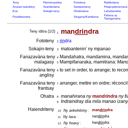
Teny
Fitenim-paritra
Fototeny
Rakibolana
Anaran-tsamirery
Voambolana
Sampanteny
Fitsipi-pitenenana
Eva
Sokajin-teny
Ohabolana
Lahatsoratra
Fafana sy
Fivaditsoratra
Singana/Kambana
Tsanganana
man
drin
dra
Teny iditra (1/2)
1
Fototeny
rin
dra
2
Sokajin-teny
matoantenin' ny mpanao
3
Fanazavàna teny
Mandahatra, mandamina, mandan
4
malagasy
Mampifanaraka, mamitrana:
Mandr
5
Fanazavàna teny
to set in order, to arrange; to reco
6
anglisy
Fanazavàna teny
arranger, mettre en ordre; réconcil
7
frantsay
Ohatra
manahirana ny
mandrindra
ny fi
8
Indraindray dia mila manao izan
9
Haiendriteny
man
drin
dra
Ny ankehitriny :
10
nan
drin
dra
Ny lasa :
11
han
drin
dra
Ny hoavy :
12