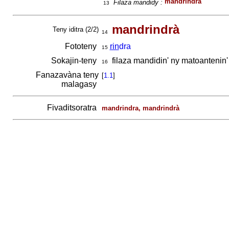
mandrindrà
Filaza mandidy :
13
mandrindrà
Teny iditra (2/2)
14
Fototeny
rin
dra
15
Sokajin-teny
filaza mandidin' ny matoanteni
16
Fanazavàna teny
[
1.1
]
malagasy
Fivaditsoratra
mandrindra, mandrindrà