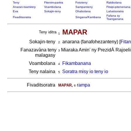
Teny
Fitenim-paritra
Fototeny
Rakibolana
Anaran-tsamirery
Voambolana
Sampanteny
Fitsipi-pitenenana
Eva
Sokajin-teny
Ohabolana
Lahatsoratra
Fafana sy
Fivaditsoratra
Singana/Kambana
Tsanganana
MAPAR
Teny iditra
1
Sokajin-teny
anarana (fanafohezanteny) [
Fita
2
Fanazavàna teny
Miaraka Amin' ny PrezidÀ Rajoel
3
malagasy
Voambolana
Fikambanana
4
Teny nalaina
Soratra misy io teny io
5
Fivaditsoratra
,
rampa
MAPAR
6