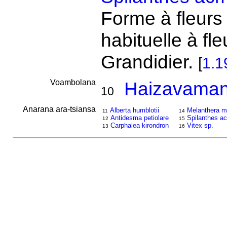
Forme à fleurs 
habituelle à fl
Grandidier.
[
1.1
Voambolana
Haizavaman
10
Anarana ara-tsiansa
Alberta humblotii
Melanthera m
11
14
Antidesma petiolare
Spilanthes ac
12
15
Carphalea kirondron
Vitex sp.
13
16