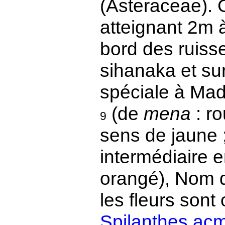
(Asteraceae). 
atteignant 2m 
bord des ruiss
sihanaka et sur
spéciale à Ma
(de
mena
: ro
9
sens de jaune 
intermédiaire e
orangé), Nom d
les fleurs sont
Spilanthes acm