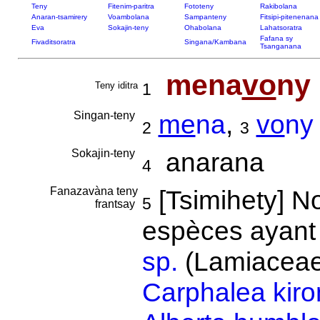
Teny
Fitenim-paritra
Fototeny
Rakibolana
Anaran-tsamirery
Voambolana
Sampanteny
Fitsipi-pitenenana
Eva
Sokajin-teny
Ohabolana
Lahatsoratra
Fafana sy
Fivaditsoratra
Singana/Kambana
Tsanganana
mena
vo
ny
Teny iditra
1
Singan-teny
me
na
,
vo
ny
2
3
Sokajin-teny
anarana
4
Fanazavàna teny
[Tsimihety] 
5
frantsay
espèces ayant 
sp.
(Lamiaceae)
Carphalea kir