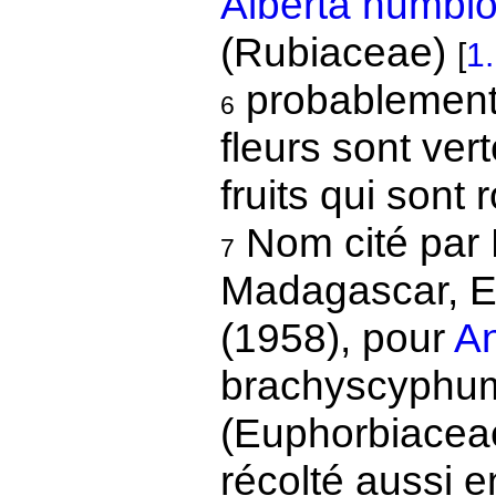
Alberta humblot
(Rubiaceae)
[
1
probablement
6
fleurs sont vert
fruits qui sont
Nom cité par 
7
Madagascar, E
(1958), pour
An
brachyscyphum
(Euphorbiaceae
récolté aussi 