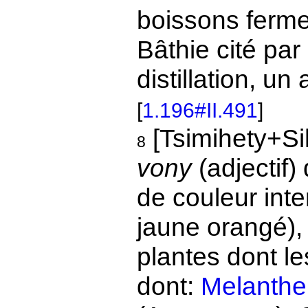
boissons ferme
Bâthie cité par
distillation, un
[
1.196#II.491
]
[Tsimihety+S
8
vony
(adjectif
de couleur inte
jaune orangé),
plantes dont le
dont:
Melanthe