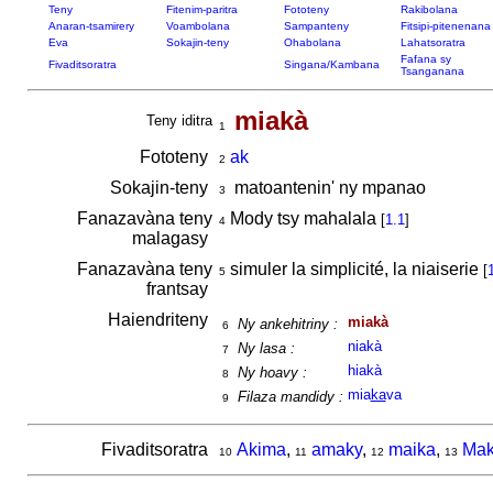
Teny
Fitenim-paritra
Fototeny
Rakibolana
Anaran-tsamirery
Voambolana
Sampanteny
Fitsipi-pitenenana
Eva
Sokajin-teny
Ohabolana
Lahatsoratra
Fafana sy
Fivaditsoratra
Singana/Kambana
Tsanganana
miakà
Teny iditra
1
Fototeny
ak
2
Sokajin-teny
matoantenin' ny mpanao
3
Fanazavàna teny
Mody tsy mahalala
[
1.1
]
4
malagasy
Fanazavàna teny
simuler la simplicité, la niaiserie
[
5
frantsay
Haiendriteny
miakà
Ny ankehitriny :
6
niakà
Ny lasa :
7
hiakà
Ny hoavy :
8
mia
ka
va
Filaza mandidy :
9
Fivaditsoratra
Akima
,
amaky
,
maika
,
Mak
10
11
12
13