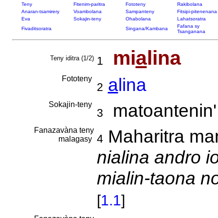
Teny
Fitenim-paritra
Fototeny
Rakibolana
Anaran-tsamirery
Voambolana
Sampanteny
Fitsipi-pitenenana
Eva
Sokajin-teny
Ohabolana
Lahatsoratra
Fafana sy
Fivaditsoratra
Singana/Kambana
Tsanganana
mi
a
lina
Teny iditra (1/2)
1
Fototeny
a
lina
2
Sokajin-teny
matoantenin'
3
Fanazavàna teny
Maharitra man
4
malagasy
nialina andro 
mialin-taona n
[
1.1
]