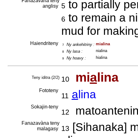
Fanazavàna teny
to partially p
5
anglisy
to remain a ni
6
mud for making
Haiendriteny
mialina
Ny ankehitriny :
7
nialina
Ny lasa :
8
hialina
Ny hoavy :
9
mi
a
lina
Teny iditra (2/2)
10
Fototeny
a
lina
11
Sokajin-teny
matoantenin
12
Fanazavàna teny
[Sihanaka] m
13
malagasy