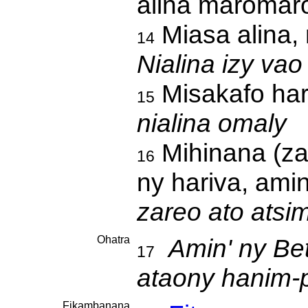
alina maroma
Miasa alina,
14
Nialina izy vao 
Misakafo har
15
nialina omaly
Mihinana (za
16
ny hariva, amin
zareo ato atsi
Ohatra
Amin' ny Be
17
ataony hanim-
Fikambanana