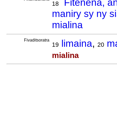
Fitenena, a
18
maniry sy ny s
mialina
Fivaditsoratra
limaina
,
ma
19
20
mialina