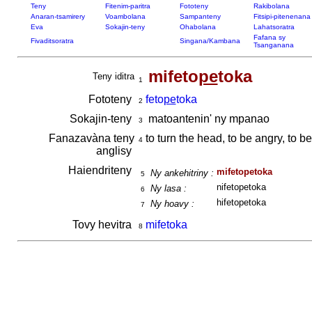
Teny
Fitenim-paritra
Fototeny
Rakibolana
Anaran-tsamirery
Voambolana
Sampanteny
Fitsipi-pitenenana
Eva
Sokajin-teny
Ohabolana
Lahatsoratra
Fafana sy
Fivaditsoratra
Singana/Kambana
Tsanganana
mifeto
pe
toka
Teny iditra
1
Fototeny
feto
pe
toka
2
Sokajin-teny
matoantenin' ny mpanao
3
Fanazavàna teny
to turn the head, to be angry, to b
4
anglisy
Haiendriteny
mifetopetoka
Ny ankehitriny :
5
nifetopetoka
Ny lasa :
6
hifetopetoka
Ny hoavy :
7
Tovy hevitra
mifetoka
8