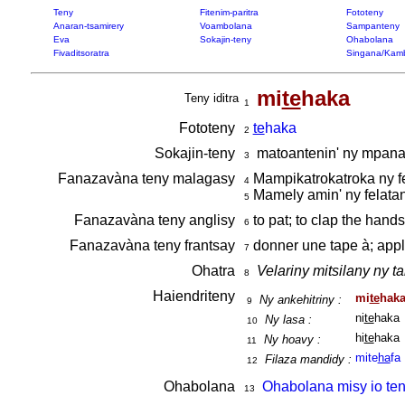
Teny
Fitenim-paritra
Fototeny
Anaran-tsamirery
Voambolana
Sampanteny
Eva
Sokajin-teny
Ohabolana
Fivaditsoratra
Singana/Kam
mi
te
haka
Teny iditra
1
Fototeny
te
haka
2
Sokajin-teny
matoantenin' ny mpan
3
Fanazavàna teny malagasy
Mampikatrokatroka ny fe
4
Mamely amin' ny felata
5
Fanazavàna teny anglisy
to pat; to clap the hand
6
Fanazavàna teny frantsay
donner une tape à; appl
7
Ohatra
Velariny mitsilany ny 
8
Haiendriteny
mi
te
hak
Ny ankehitriny :
9
ni
te
haka
Ny lasa :
10
hi
te
haka
Ny hoavy :
11
mite
ha
fa
Filaza mandidy :
12
Ohabolana
Ohabolana misy io ten
13