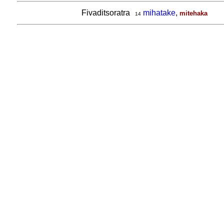
Fivaditsoratra
mihatake
,
mitehaka
14