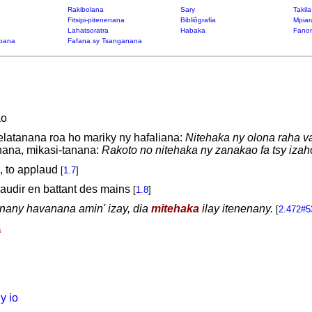
Rakibolana
Sary
Takil
Fitsipi-pitenenana
Bibliôgrafia
Mpiar
Lahatsoratra
Habaka
Fanon
bana
Fafana sy Tsanganana
ao
latanana roa ho mariky ny hafaliana:
Nitehaka ny olona raha va
nana, mikasi-tanana:
Rakoto no nitehaka ny zanakao fa tsy izah
s, to applaud
[
1.7
]
audir en battant des mains
[
1.8
]
tanany havanana amin' izay, dia
mitehaka
ilay itenenany.
[
2.472#5
a
y io