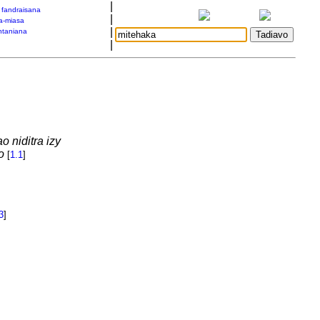
|
a fandraisana
|
a-miasa
|
taniana
|
o niditra izy
o
[
1.1
]
3
]