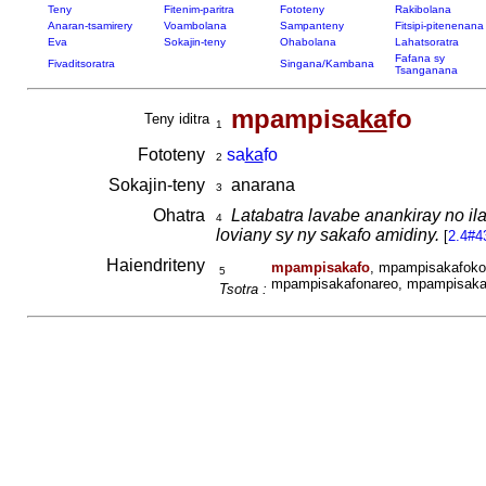
Teny
Fitenim-paritra
Fototeny
Rakibolana
Anaran-tsamirery
Voambolana
Sampanteny
Fitsipi-pitenenana
Eva
Sokajin-teny
Ohabolana
Lahatsoratra
Fafana sy
Fivaditsoratra
Singana/Kambana
Tsanganana
mpampisa
ka
fo
Teny iditra
1
Fototeny
sa
ka
fo
2
Sokajin-teny
anarana
3
Ohatra
Latabatra lavabe anankiray no il
4
loviany sy ny sakafo amidiny.
[
2.4#4
Haiendriteny
mpampisakafo
, mpampisakafoko
5
mpampisakafonareo, mpampisaka
Tsotra :